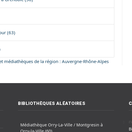
our (63)
)
s et médiathèques de la région : Auvergne-Rhône-Alpes
BIBLIOTHÈQUES ALÉATOIRES
C
E
Médiathèque Orry-La-Ville / Montgresin à
B
Orry-la-Ville (60)