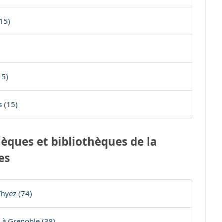
(15)
15)
s (15)
èques et bibliothèques de la
es
hyez (74)
 à Grenoble (38)