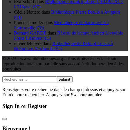
Eva Scherf
dans
Bibliothèque municipale de L’HOPITAL à
L’Hôpital (57)
Cécile Nattero
dans
Bibliothèque Pierre Boulle à Avignon
(84)
francoise muller
dans
Médiathèque de Sartrouville à
Sartrouville (78)
Bernard GARDE
dans
Réseau de lecture Ambert Livradois
Forez à Ambert (63)
olivier lefebvre
dans
Bibliothèque de Belrupt Loisirs à
Belrupt-en-Verdunois (55)
© 2023 - www.bibliotheques.org - Tous droits réservés - Toute
reproduction totale ou partielle sans accord écrit donnera lieu à des
poursuites
Submit
Renseignez votre recherche dans le champ ci-dessus et appuyez sur
Entrée pour rechercher. Appuyez sur
Esc
pour annuler.
Sign In or Register
Bienvenue !