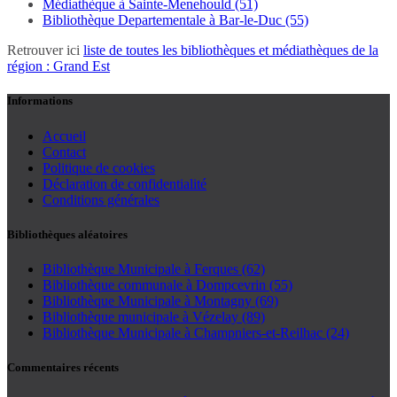
Médiathèque à Sainte-Menehould (51)
Bibliothèque Departementale à Bar-le-Duc (55)
Retrouver ici
liste de toutes les bibliothèques et médiathèques de la
région : Grand Est
Informations
Accueil
Contact
Politique de cookies
Déclaration de confidentialité
Conditions générales
Bibliothèques aléatoires
Bibliothèque Municipale à Ferques (62)
Bibliothèque communale à Dompcevrin (55)
Bibliothèque Municipale à Montagny (69)
Bibliothèque municipale à Vézelay (89)
Bibliothèque Municipale à Champniers-et-Reilhac (24)
Commentaires récents