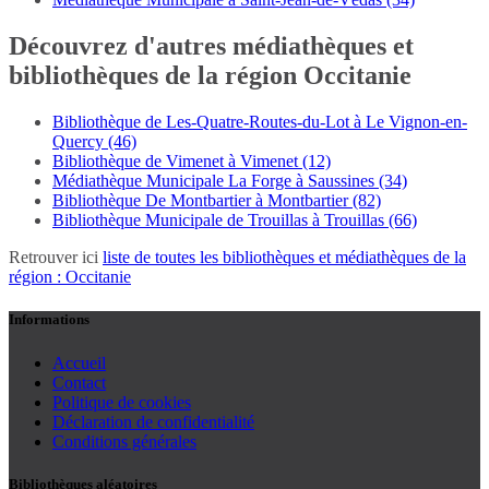
Découvrez d'autres médiathèques et
bibliothèques de la région Occitanie
Bibliothèque de Les-Quatre-Routes-du-Lot à Le Vignon-en-
Quercy (46)
Bibliothèque de Vimenet à Vimenet (12)
Médiathèque Municipale La Forge à Saussines (34)
Bibliothèque De Montbartier à Montbartier (82)
Bibliothèque Municipale de Trouillas à Trouillas (66)
Retrouver ici
liste de toutes les bibliothèques et médiathèques de la
région : Occitanie
Informations
Accueil
Contact
Politique de cookies
Déclaration de confidentialité
Conditions générales
Bibliothèques aléatoires