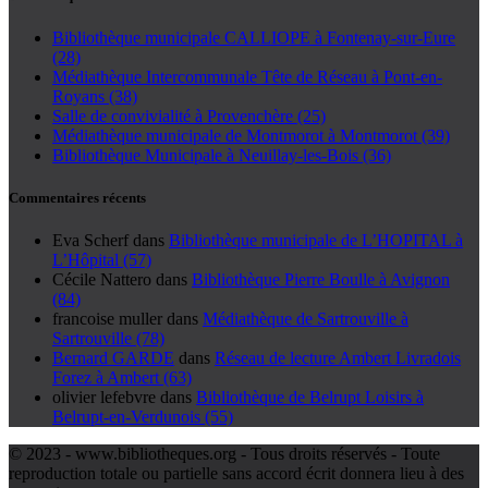
Bibliothèque municipale CALLIOPE à Fontenay-sur-Eure
(28)
Médiathèque Intercommunale Tête de Réseau à Pont-en-
Royans (38)
Salle de convivialité à Provenchère (25)
Médiathèque municipale de Montmorot à Montmorot (39)
Bibliothèque Municipale à Neuillay-les-Bois (36)
Commentaires récents
Eva Scherf
dans
Bibliothèque municipale de L’HOPITAL à
L’Hôpital (57)
Cécile Nattero
dans
Bibliothèque Pierre Boulle à Avignon
(84)
francoise muller
dans
Médiathèque de Sartrouville à
Sartrouville (78)
Bernard GARDE
dans
Réseau de lecture Ambert Livradois
Forez à Ambert (63)
olivier lefebvre
dans
Bibliothèque de Belrupt Loisirs à
Belrupt-en-Verdunois (55)
© 2023 - www.bibliotheques.org - Tous droits réservés - Toute
reproduction totale ou partielle sans accord écrit donnera lieu à des