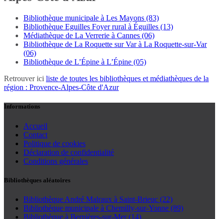
Bibliothèque municipale à Les Mayons (83)
Bibliothèque Eguilles Foyer rural à Éguilles (13)
Médiathèque de La Verrerie à Cannes (06)
Bibliothèque de La Roquette sur Var à La Roquette-sur-Var
(06)
Bibliothèque de L’Épine à L’Épine (05)
Retrouver ici
liste de toutes les bibliothèques et médiathèques de la
région : Provence-Alpes-Côte d'Azur
Informations
Accueil
Contact
Politique de cookies
Déclaration de confidentialité
Conditions générales
Bibliothèques aléatoires
Bibliothèque André Malraux à Saint-Brieuc (22)
Bibliothèque municipale à Chemilly-sur-Yonne (89)
Bibliothèque à Bernières-sur-Mer (14)