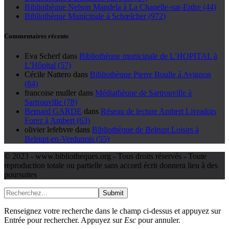
Bibliothèque Nelson Mandela à La Chapelle-sur-Erdre (44)
Bibliothèque Municipale à Schœlcher (972)
Commentaires récents
Eva Scherf
dans
Bibliothèque municipale de L’HOPITAL à
L’Hôpital (57)
Cécile Nattero
dans
Bibliothèque Pierre Boulle à Avignon
(84)
francoise muller
dans
Médiathèque de Sartrouville à
Sartrouville (78)
Bernard GARDE
dans
Réseau de lecture Ambert Livradois
Forez à Ambert (63)
olivier lefebvre
dans
Bibliothèque de Belrupt Loisirs à
Belrupt-en-Verdunois (55)
© 2023 - www.bibliotheques.org - Tous droits réservés - Toute
reproduction totale ou partielle sans accord écrit donnera lieu à des
poursuites
Submit
Renseignez votre recherche dans le champ ci-dessus et appuyez sur
Entrée pour rechercher. Appuyez sur
Esc
pour annuler.