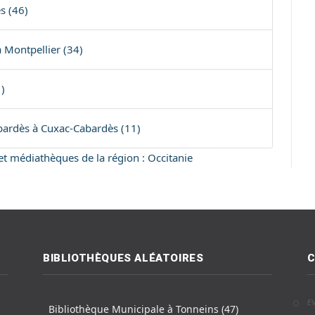
s (46)
 Montpellier (34)
)
bardès à Cuxac-Cabardès (11)
 et médiathèques de la région : Occitanie
BIBLIOTHÈQUES ALÉATOIRES
C
E
Bibliothèque Municipale à Tonneins (47)