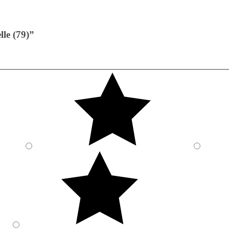
le (79)”