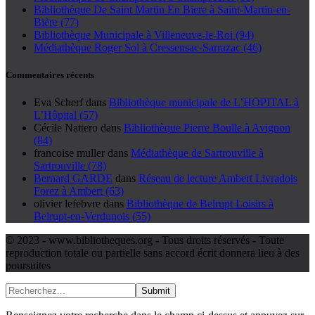
Bibliothèque De Saint Martin En Biere à Saint-Martin-en-
Bière (77)
Bibliothèque Municipale à Villeneuve-le-Roi (94)
Médiathèque Roger Sol à Cressensac-Sarrazac (46)
Commentaires récents
Eva Scherf
dans
Bibliothèque municipale de L’HOPITAL à
L’Hôpital (57)
Cécile Nattero
dans
Bibliothèque Pierre Boulle à Avignon
(84)
francoise muller
dans
Médiathèque de Sartrouville à
Sartrouville (78)
Bernard GARDE
dans
Réseau de lecture Ambert Livradois
Forez à Ambert (63)
olivier lefebvre
dans
Bibliothèque de Belrupt Loisirs à
Belrupt-en-Verdunois (55)
© 2023 - www.bibliotheques.org - Tous droits réservés - Toute
reproduction totale ou partielle sans accord écrit donnera lieu à des
poursuites
Submit