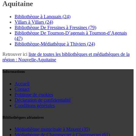
Aquitaine
Bibliothèque à Lanquais (24)
Villars à Villars (24)
Bibliothèque De Fressines à Fressines (79)
Bibliothèque De Tournon-D’agenais à Tournon-d’Agenais
(47)
Bibliothèque-Médiathèque à Thiviers (24)
Retrouver ici
liste de toutes les bibliothèques et médiathèques de la
région : Nouvelle-Aquitaine
Informations
Accueil
Contact
Politique de cookies
Déclaration de confidentialité
Conditions générales
Bibliothèques aléatoires
Médiathèque municipale à Maxent (35)
Médiathèque de Champsecret à Champsecret (61)