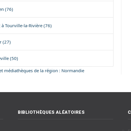
en (76)
 Tourville-la-Rivière (76)
 (27)
ville (50)
s et médiathèques de la région : Normandie
BIBLIOTHÈQUES ALÉATOIRES
C
E