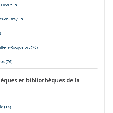
Elbeuf (76)
res-en-Bray (76)
)
lle-la-Rocquefort (76)
os (76)
èques et bibliothèques de la
le (14)