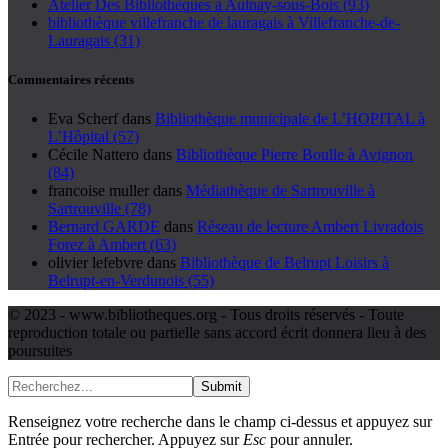
Atelier Des Bibliothèques à Aulnay-sous-Bois (93)
bibliothèque villefranche de lauragais à Villefranche-de-
Lauragais (31)
Commentaires récents
Eva Scherf
dans
Bibliothèque municipale de L’HOPITAL à
L’Hôpital (57)
Cécile Nattero
dans
Bibliothèque Pierre Boulle à Avignon
(84)
francoise muller
dans
Médiathèque de Sartrouville à
Sartrouville (78)
Bernard GARDE
dans
Réseau de lecture Ambert Livradois
Forez à Ambert (63)
olivier lefebvre
dans
Bibliothèque de Belrupt Loisirs à
Belrupt-en-Verdunois (55)
© 2023 - www.bibliotheques.org - Tous droits réservés - Toute
reproduction totale ou partielle sans accord écrit donnera lieu à des
poursuites
Submit
Renseignez votre recherche dans le champ ci-dessus et appuyez sur
Entrée pour rechercher. Appuyez sur
Esc
pour annuler.