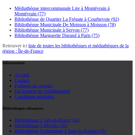
Médiathèque intercommunale Lire à Montévrain à
Montévrain (77)
Bibliothèque de Quartier La Frégate à Courbevoie (92)
Bibliothèque Municipale De Moisson à Moisson (78)
Bibliothèque Municipale à Servon (77)
Bibliothèque Marguerite Durand à Paris (75)
Retrouver ici
liste de toutes les bibliothèques et médiathèques de la
région : Île-de-France
Informations
Accueil
Contact
Politique de cookies
Déclaration de confidentialité
Conditions générales
Bibliothèques aléatoires
Bibliothèque à Salt-en-Donzy (42)
Médiathèque à Iffendic (35)
Bibliothèque Communale à Suze-la-Rousse (26)