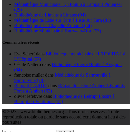
Médiathèque Municipale Ty-Boukin à Lampaul-Plouarzel
(29)
Bibliothèque de Limans à Limans (04)
Médiathèque de Lisle-sur-Tarn à Lisle-sur-Tarn (81)
Bibliothèque à La Chapelle-Aubareil (24)
Bibliothèque Municipale à Butry-sur-Oise (95)
Commentaires récents
Eva Scherf
dans
Bibliothèque municipale de L’HOPITAL à
L’Hôpital (57)
Cécile Nattero
dans
Bibliothèque Pierre Boulle à Avignon
(84)
francoise muller
dans
Médiathèque de Sartrouville à
Sartrouville (78)
Bernard GARDE
dans
Réseau de lecture Ambert Livradois
Forez à Ambert (63)
olivier lefebvre
dans
Bibliothèque de Belrupt Loisirs à
Belrupt-en-Verdunois (55)
© 2023 - www.bibliotheques.org - Tous droits réservés - Toute
reproduction totale ou partielle sans accord écrit donnera lieu à des
poursuites