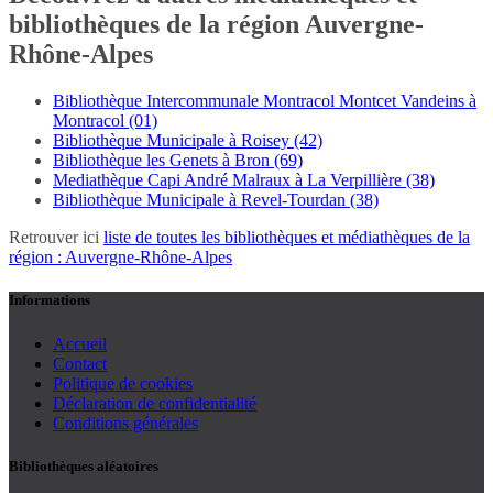
bibliothèques de la région Auvergne-
Rhône-Alpes
Bibliothèque Intercommunale Montracol Montcet Vandeins à
Montracol (01)
Bibliothèque Municipale à Roisey (42)
Bibliothèque les Genets à Bron (69)
Mediathèque Capi André Malraux à La Verpillière (38)
Bibliothèque Municipale à Revel-Tourdan (38)
Retrouver ici
liste de toutes les bibliothèques et médiathèques de la
région : Auvergne-Rhône-Alpes
Informations
Accueil
Contact
Politique de cookies
Déclaration de confidentialité
Conditions générales
Bibliothèques aléatoires