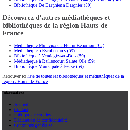
Bibliothèque De Dargnies à Dargnies (80)
Découvrez d'autres médiathèques et
bibliothèques de la région Hauts-de-
France
Médiathèque Municipale à Hénin-Beaumont (62)
Médiathèque à Escobecques (59)
Bibliothèque à Vendegies-au-Bois (59)
Médiathèque à Raillencourt-Sainte-Olle (59)
Bibliothèque Municipale à Eecke (59)
Retrouver ici
liste de toutes les bibliothèques et médiathèques de la
région : Hauts-de-France
Informations
Accueil
Contact
Politique de cookies
Déclaration de confidentialité
Conditions générales