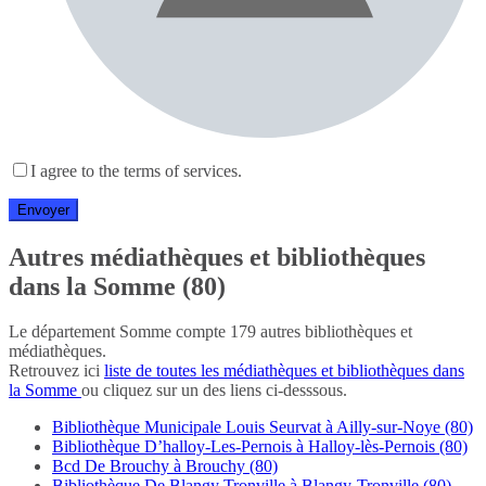
I agree to the terms of services.
Autres médiathèques et bibliothèques
dans la Somme (80)
Le département Somme compte 179 autres bibliothèques et
médiathèques.
Retrouvez ici
liste de toutes les médiathèques et bibliothèques dans
la Somme
ou cliquez sur un des liens ci-desssous.
Bibliothèque Municipale Louis Seurvat à Ailly-sur-Noye (80)
Bibliothèque D’halloy-Les-Pernois à Halloy-lès-Pernois (80)
Bcd De Brouchy à Brouchy (80)
Bibliothèque De Blangy Tronville à Blangy-Tronville (80)