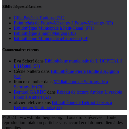
Bibliothèques aléatoires
Côte Pavée à Toulouse (31)
Point relais de Pouzy-Mésangy à Pouzy-Mésangy (03)
Bibliothèque Municipale à Petit-Canal (971)
Bibliothèque à Saint-Maugan (35)
Bibliothèque Municipale à Courzieu (69)
Commentaires récents
Eva Scherf
dans
Bibliothèque municipale de L’HOPITAL à
L’Hôpital (57)
Cécile Nattero
dans
Bibliothèque Pierre Boulle à Avignon
(84)
francoise muller
dans
Médiathèque de Sartrouville à
Sartrouville (78)
Bernard GARDE
dans
Réseau de lecture Ambert Livradois
Forez à Ambert (63)
olivier lefebvre
dans
Bibliothèque de Belrupt Loisirs à
Belrupt-en-Verdunois (55)
© 2023 - www.bibliotheques.org - Tous droits réservés - Toute
reproduction totale ou partielle sans accord écrit donnera lieu à des
poursuites