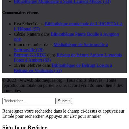
Bibliothèque Municipale à Saint-Laurent-Médoc (33)
Commentaires récents
Eva Scherf
dans
Bibliothèque municipale de L’HOPITAL à
L’Hôpital (57)
Cécile Nattero
dans
Bibliothèque Pierre Boulle à Avignon
(84)
francoise muller
dans
Médiathèque de Sartrouville à
Sartrouville (78)
Bernard GARDE
dans
Réseau de lecture Ambert Livradois
Forez à Ambert (63)
olivier lefebvre
dans
Bibliothèque de Belrupt Loisirs à
Belrupt-en-Verdunois (55)
© 2023 - www.bibliotheques.org - Tous droits réservés - Toute
reproduction totale ou partielle sans accord écrit donnera lieu à des
poursuites
Submit
Renseignez votre recherche dans le champ ci-dessus et appuyez sur
Entrée pour rechercher. Appuyez sur
Esc
pour annuler.
Sign In or Register