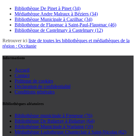
Bibliothèque De Pinet à Pinet (34)
Médiathèque Andre Malraux à Béziers (34)
Bibliothèque Municipale à Cazilhac (34)
Bibliothèque de Flaugnac à Saint-Paul-Flaugnac (46)
Bibliothèque de Castelmary à Castelmary (12)
Retrouver ici
liste de toutes les bibliothèques et médiathèques de la
région : Occitanie
Informations
Accueil
Contact
Politique de cookies
Déclaration de confidentialité
Conditions générales
Bibliothèques aléatoires
Bibliothèque municipale à Freneuse (76)
Bibliothèque De Bidarray à Bidarray (64)
Bibliothèque Municipale à Warlaing (59)
Médiathèque Ludotheque Chanteclair à Saint-Nicolas (62)