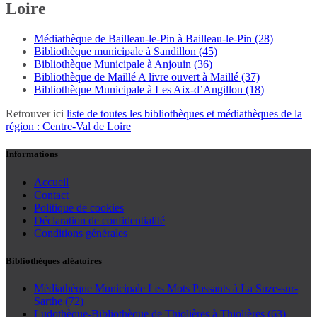
Loire
Médiathèque de Bailleau-le-Pin à Bailleau-le-Pin (28)
Bibliothèque municipale à Sandillon (45)
Bibliothèque Municipale à Anjouin (36)
Bibliothèque de Maillé A livre ouvert à Maillé (37)
Bibliothèque Municipale à Les Aix-d’Angillon (18)
Retrouver ici
liste de toutes les bibliothèques et médiathèques de la
région : Centre-Val de Loire
Informations
Accueil
Contact
Politique de cookies
Déclaration de confidentialité
Conditions générales
Bibliothèques aléatoires
Médiathèque Municipale Les Mots Passants à La Suze-sur-
Sarthe (72)
Ludothèque-Bibliothèque de Thiolières à Thiolières (63)