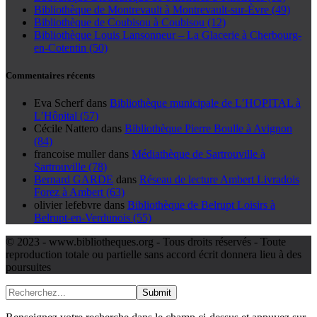
Bibliothèque de Montrevault à Montrevault-sur-Èvre (49)
Bibliothèque de Coubisou à Coubisou (12)
Bibliothèque Louis Lansonneur – La Glacerie à Cherbourg-
en-Cotentin (50)
Commentaires récents
Eva Scherf
dans
Bibliothèque municipale de L’HOPITAL à
L’Hôpital (57)
Cécile Nattero
dans
Bibliothèque Pierre Boulle à Avignon
(84)
francoise muller
dans
Médiathèque de Sartrouville à
Sartrouville (78)
Bernard GARDE
dans
Réseau de lecture Ambert Livradois
Forez à Ambert (63)
olivier lefebvre
dans
Bibliothèque de Belrupt Loisirs à
Belrupt-en-Verdunois (55)
© 2023 - www.bibliotheques.org - Tous droits réservés - Toute
reproduction totale ou partielle sans accord écrit donnera lieu à des
poursuites
Submit