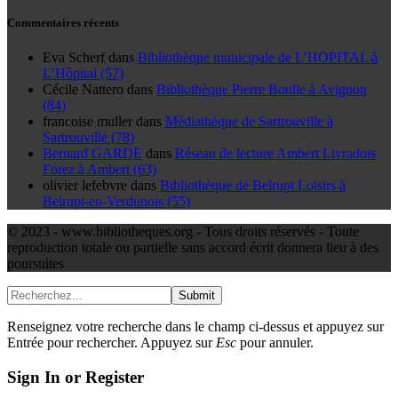
Commentaires récents
Eva Scherf
dans
Bibliothèque municipale de L’HOPITAL à
L’Hôpital (57)
Cécile Nattero
dans
Bibliothèque Pierre Boulle à Avignon
(84)
francoise muller
dans
Médiathèque de Sartrouville à
Sartrouville (78)
Bernard GARDE
dans
Réseau de lecture Ambert Livradois
Forez à Ambert (63)
olivier lefebvre
dans
Bibliothèque de Belrupt Loisirs à
Belrupt-en-Verdunois (55)
© 2023 - www.bibliotheques.org - Tous droits réservés - Toute
reproduction totale ou partielle sans accord écrit donnera lieu à des
poursuites
Submit
Renseignez votre recherche dans le champ ci-dessus et appuyez sur
Entrée pour rechercher. Appuyez sur
Esc
pour annuler.
Sign In or Register