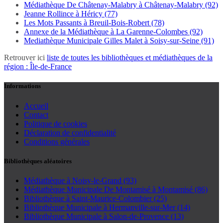
Médiathèque De Châtenay-Malabry à Châtenay-Malabry (92)
Jeanne Rollince à Héricy (77)
Les Mots Passants à Breuil-Bois-Robert (78)
Annexe de la Médiathèque à La Garenne-Colombes (92)
Mediathèque Municipale Gilles Malet à Soisy-sur-Seine (91)
Retrouver ici
liste de toutes les bibliothèques et médiathèques de la
région : Île-de-France
Informations
Accueil
Contact
Politique de cookies
Déclaration de confidentialité
Conditions générales
Bibliothèques aléatoires
Médiathèque à Noisy-le-Grand (93)
Médiathèque Municipale De Montamisé à Montamisé (86)
Bibliothèque à Saint-Maurice-Colombier (25)
Bibliothèque Municipale à Hermanville-sur-Mer (14)
Bibliothèque Municipale à Salon-de-Provence (13)