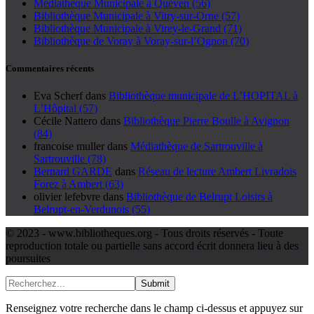
Médiatheque Municipale à Quéven (56)
Bibliothèque Municipale à Vitry-sur-Orne (57)
Bibliothèque Municipale à Virey-le-Grand (71)
Bibliothèque de Voray à Voray-sur-l’Ognon (70)
Commentaires récents
Eva Scherf
dans
Bibliothèque municipale de L’HOPITAL à
L’Hôpital (57)
Cécile Nattero
dans
Bibliothèque Pierre Boulle à Avignon
(84)
francoise muller
dans
Médiathèque de Sartrouville à
Sartrouville (78)
Bernard GARDE
dans
Réseau de lecture Ambert Livradois
Forez à Ambert (63)
olivier lefebvre
dans
Bibliothèque de Belrupt Loisirs à
Belrupt-en-Verdunois (55)
© 2023 - www.bibliotheques.org - Tous droits réservés - Toute
reproduction totale ou partielle sans accord écrit donnera lieu à des
poursuites
Submit
Renseignez votre recherche dans le champ ci-dessus et appuyez sur