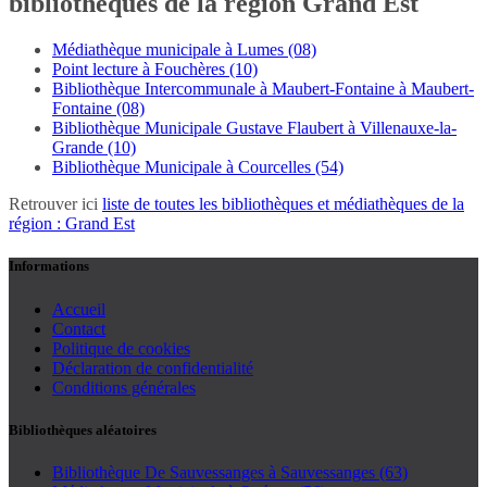
bibliothèques de la région Grand Est
Médiathèque municipale à Lumes (08)
Point lecture à Fouchères (10)
Bibliothèque Intercommunale à Maubert-Fontaine à Maubert-
Fontaine (08)
Bibliothèque Municipale Gustave Flaubert à Villenauxe-la-
Grande (10)
Bibliothèque Municipale à Courcelles (54)
Retrouver ici
liste de toutes les bibliothèques et médiathèques de la
région : Grand Est
Informations
Accueil
Contact
Politique de cookies
Déclaration de confidentialité
Conditions générales
Bibliothèques aléatoires
Bibliothèque De Sauvessanges à Sauvessanges (63)