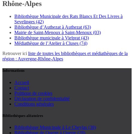
Rhône-Alpes
Bibliothèque Municipale des Rats Blancs Et Des Livres à
Sevelinges (42)
Bibliothèque d’Authezat à Authezat (63)
Mairie de Saint-Menoux à Saint-Menoux (03)
Bibliothèque municipale à Vielprat (43)
Médiathèque de l’Atelier à Cluses (74)
Retrouver ici
liste de toutes les bibliothèques et médiathèques de la
région : Auvergne-Rhône-Alpes
Informations
Accueil
Contact
Politique de cookies
Déclaration de confidentialité
Conditions générales
Bibliothèques aléatoires
Bibliothèque Municipale à Le Cheylas (38)
Bibliothèque de Ouerre à Ouerre (28)