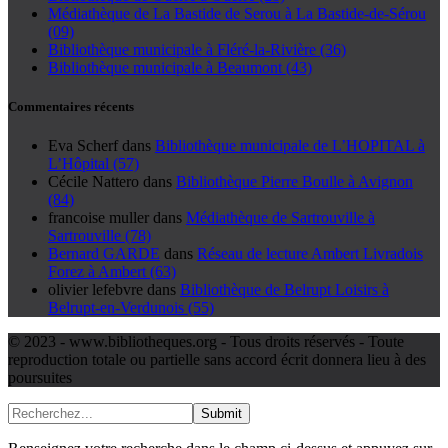
Médiathèque de La Bastide de Serou à La Bastide-de-Sérou
(09)
Bibliothèque municipale à Fléré-la-Rivière (36)
Bibliothèque municipale à Beaumont (43)
Commentaires récents
Eva Scherf
dans
Bibliothèque municipale de L’HOPITAL à
L’Hôpital (57)
Cécile Nattero
dans
Bibliothèque Pierre Boulle à Avignon
(84)
francoise muller
dans
Médiathèque de Sartrouville à
Sartrouville (78)
Bernard GARDE
dans
Réseau de lecture Ambert Livradois
Forez à Ambert (63)
olivier lefebvre
dans
Bibliothèque de Belrupt Loisirs à
Belrupt-en-Verdunois (55)
© 2023 - www.bibliotheques.org - Tous droits réservés - Toute
reproduction totale ou partielle sans accord écrit donnera lieu à des
poursuites
Submit