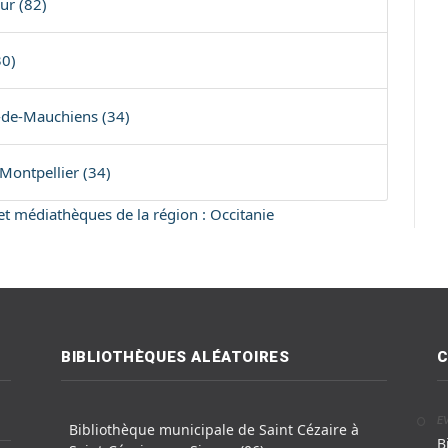
ur (82)
30)
-de-Mauchiens (34)
Montpellier (34)
 et médiathèques de la région : Occitanie
BIBLIOTHÈQUES ALÉATOIRES
C
E
Bibliothèque municipale de Saint Cézaire à
B