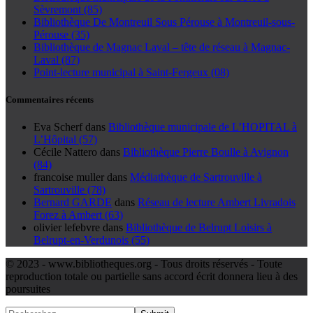
Sèvremont (85)
Bibliothèque De Montreuil Sous Pérouse à Montreuil-sous-
Pérouse (35)
Bibliothèque de Magnac Laval – tête de réseau à Magnac-
Laval (87)
Point-lecture municipal à Saint-Fergeux (08)
Commentaires récents
Eva Scherf
dans
Bibliothèque municipale de L’HOPITAL à
L’Hôpital (57)
Cécile Nattero
dans
Bibliothèque Pierre Boulle à Avignon
(84)
francoise muller
dans
Médiathèque de Sartrouville à
Sartrouville (78)
Bernard GARDE
dans
Réseau de lecture Ambert Livradois
Forez à Ambert (63)
olivier lefebvre
dans
Bibliothèque de Belrupt Loisirs à
Belrupt-en-Verdunois (55)
© 2023 - www.bibliotheques.org - Tous droits réservés - Toute
reproduction totale ou partielle sans accord écrit donnera lieu à des
poursuites