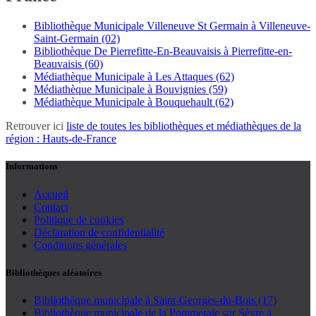
Bibliothèque Municipale Villeneuve St Germain à Villeneuve-
Saint-Germain (02)
Bibliothèque De Pierrefitte-En-Beauvaisis à Pierrefitte-en-
Beauvaisis (60)
Médiathèque Municipale à Les Attaques (62)
Médiathèque Municipale à Bouvignies (59)
Médiathèque Municipale à Bouquehault (62)
Retrouver ici
liste de toutes les bibliothèques et médiathèques de la
région : Hauts-de-France
Informations
Accueil
Contact
Politique de cookies
Déclaration de confidentialité
Conditions générales
Bibliothèques aléatoires
Bibliothèque municipale à Saint-Georges-du-Bois (17)
Bibliothèque municipale de la Pommeraie sur Sèvre à