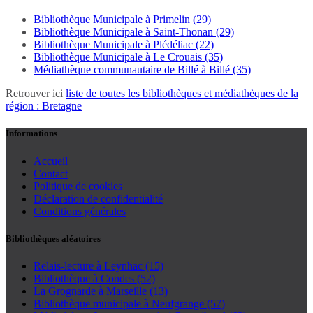
Bibliothèque Municipale à Primelin (29)
Bibliothèque Municipale à Saint-Thonan (29)
Bibliothèque Municipale à Plédéliac (22)
Bibliothèque Municipale à Le Crouais (35)
Médiathèque communautaire de Billé à Billé (35)
Retrouver ici
liste de toutes les bibliothèques et médiathèques de la
région : Bretagne
Informations
Accueil
Contact
Politique de cookies
Déclaration de confidentialité
Conditions générales
Bibliothèques aléatoires
Relais-lecture à Leynhac (15)
Bibliothèque à Condes (52)
La Grognarde à Marseille (13)
Bibliothèque municipale à Neufgrange (57)