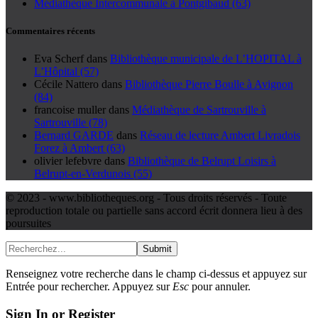
Médiathèque Intercommunale à Pontgibaud (63)
Commentaires récents
Eva Scherf
dans
Bibliothèque municipale de L’HOPITAL à
L’Hôpital (57)
Cécile Nattero
dans
Bibliothèque Pierre Boulle à Avignon
(84)
francoise muller
dans
Médiathèque de Sartrouville à
Sartrouville (78)
Bernard GARDE
dans
Réseau de lecture Ambert Livradois
Forez à Ambert (63)
olivier lefebvre
dans
Bibliothèque de Belrupt Loisirs à
Belrupt-en-Verdunois (55)
© 2023 - www.bibliotheques.org - Tous droits réservés - Toute
reproduction totale ou partielle sans accord écrit donnera lieu à des
poursuites
Submit
Renseignez votre recherche dans le champ ci-dessus et appuyez sur
Entrée pour rechercher. Appuyez sur
Esc
pour annuler.
Sign In or Register