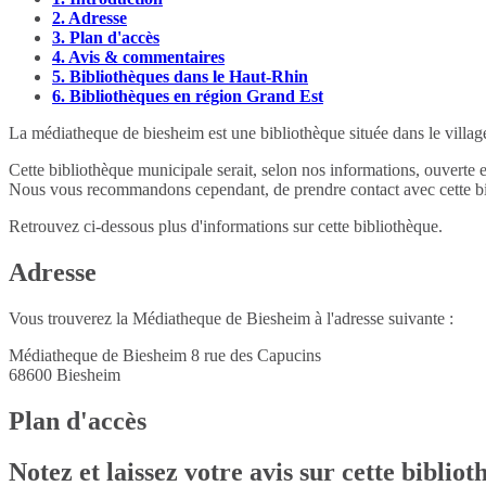
2.
Adresse
3.
Plan d'accès
4.
Avis & commentaires
5.
Bibliothèques dans le Haut-Rhin
6.
Bibliothèques en région Grand Est
La médiatheque de biesheim est une bibliothèque située dans le villa
Cette bibliothèque municipale serait, selon nos informations, ouverte 
Nous vous recommandons cependant, de prendre contact avec cette bib
Retrouvez ci-dessous plus d'informations sur cette bibliothèque.
Adresse
Vous trouverez la Médiatheque de Biesheim à l'adresse suivante :
Médiatheque de Biesheim 8 rue des Capucins
68600
Biesheim
Plan d'accès
Notez et laissez votre avis sur cette biblio