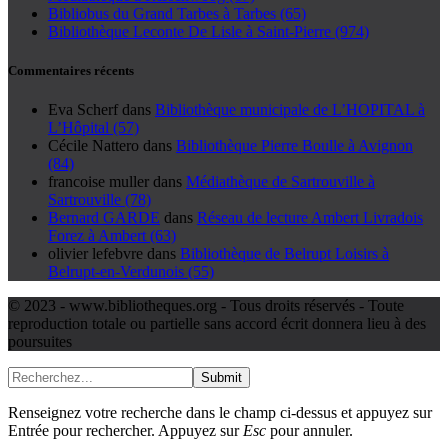
Bibliobus du Grand Tarbes à Tarbes (65)
Bibliothèque Leconte De Lisle à Saint-Pierre (974)
Commentaires récents
Eva Scherf
dans
Bibliothèque municipale de L’HOPITAL à
L’Hôpital (57)
Cécile Nattero
dans
Bibliothèque Pierre Boulle à Avignon
(84)
francoise muller
dans
Médiathèque de Sartrouville à
Sartrouville (78)
Bernard GARDE
dans
Réseau de lecture Ambert Livradois
Forez à Ambert (63)
olivier lefebvre
dans
Bibliothèque de Belrupt Loisirs à
Belrupt-en-Verdunois (55)
© 2023 - www.bibliotheques.org - Tous droits réservés - Toute
reproduction totale ou partielle sans accord écrit donnera lieu à des
poursuites
Submit
Renseignez votre recherche dans le champ ci-dessus et appuyez sur
Entrée pour rechercher. Appuyez sur
Esc
pour annuler.