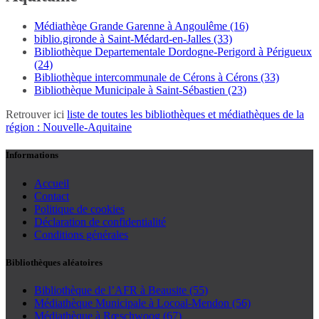
Médiathèqe Grande Garenne à Angoulême (16)
biblio.gironde à Saint-Médard-en-Jalles (33)
Bibliothèque Departementale Dordogne-Perigord à Périgueux
(24)
Bibliothèque intercommunale de Cérons à Cérons (33)
Bibliothèque Municipale à Saint-Sébastien (23)
Retrouver ici
liste de toutes les bibliothèques et médiathèques de la
région : Nouvelle-Aquitaine
Informations
Accueil
Contact
Politique de cookies
Déclaration de confidentialité
Conditions générales
Bibliothèques aléatoires
Bibliothèque de l’AFR à Beausite (55)
Médiathèque Municipale à Locoal-Mendon (56)
Médiathèque à Rœschwoog (67)