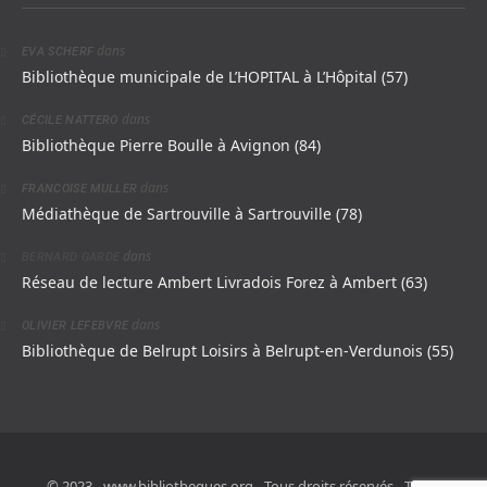
dans
EVA SCHERF
Bibliothèque municipale de L’HOPITAL à L’Hôpital (57)
dans
CÉCILE NATTERO
Bibliothèque Pierre Boulle à Avignon (84)
dans
FRANCOISE MULLER
Médiathèque de Sartrouville à Sartrouville (78)
dans
BERNARD GARDE
Réseau de lecture Ambert Livradois Forez à Ambert (63)
dans
OLIVIER LEFEBVRE
Bibliothèque de Belrupt Loisirs à Belrupt-en-Verdunois (55)
© 2023 - www.bibliotheques.org - Tous droits réservés - Toute