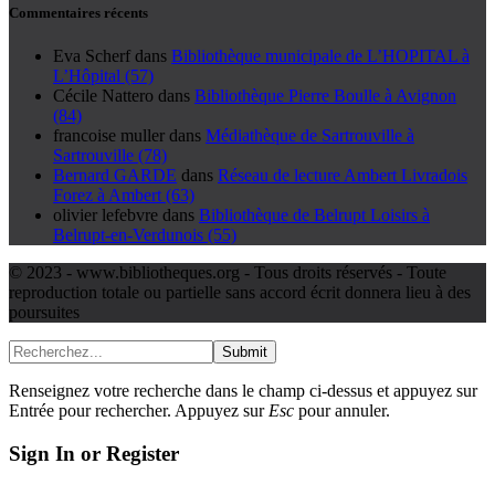
Commentaires récents
Eva Scherf
dans
Bibliothèque municipale de L’HOPITAL à
L’Hôpital (57)
Cécile Nattero
dans
Bibliothèque Pierre Boulle à Avignon
(84)
francoise muller
dans
Médiathèque de Sartrouville à
Sartrouville (78)
Bernard GARDE
dans
Réseau de lecture Ambert Livradois
Forez à Ambert (63)
olivier lefebvre
dans
Bibliothèque de Belrupt Loisirs à
Belrupt-en-Verdunois (55)
© 2023 - www.bibliotheques.org - Tous droits réservés - Toute
reproduction totale ou partielle sans accord écrit donnera lieu à des
poursuites
Submit
Renseignez votre recherche dans le champ ci-dessus et appuyez sur
Entrée pour rechercher. Appuyez sur
Esc
pour annuler.
Sign In or Register