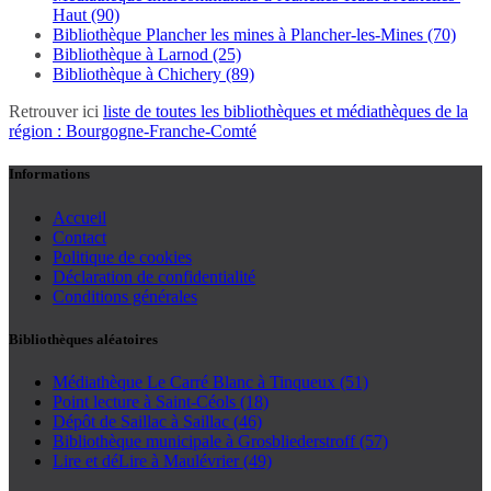
Haut (90)
Bibliothèque Plancher les mines à Plancher-les-Mines (70)
Bibliothèque à Larnod (25)
Bibliothèque à Chichery (89)
Retrouver ici
liste de toutes les bibliothèques et médiathèques de la
région : Bourgogne-Franche-Comté
Informations
Accueil
Contact
Politique de cookies
Déclaration de confidentialité
Conditions générales
Bibliothèques aléatoires
Médiathèque Le Carré Blanc à Tinqueux (51)
Point lecture à Saint-Céols (18)
Dépôt de Saillac à Saillac (46)
Bibliothèque municipale à Grosbliederstroff (57)
Lire et déLire à Maulévrier (49)