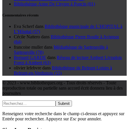
Bibliothèque Anne De Chypre à Poncin (01)
Commentaires récents
Eva Scherf
dans
Bibliothèque municipale de L’HOPITAL à
L’Hôpital (57)
Cécile Nattero
dans
Bibliothèque Pierre Boulle à Avignon
(84)
francoise muller
dans
Médiathèque de Sartrouville à
Sartrouville (78)
Bernard GARDE
dans
Réseau de lecture Ambert Livradois
Forez à Ambert (63)
olivier lefebvre
dans
Bibliothèque de Belrupt Loisirs à
Belrupt-en-Verdunois (55)
© 2023 - www.bibliotheques.org - Tous droits réservés - Toute
reproduction totale ou partielle sans accord écrit donnera lieu à des
poursuites
Submit
Renseignez votre recherche dans le champ ci-dessus et appuyez sur
Entrée pour rechercher. Appuyez sur
Esc
pour annuler.