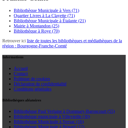
Bibliothèque Municipale à Vers (71)
Quartier Livres à La Clayette (71)
Bibliothèque Municipale à Étalante (21)
Mairie à Montandon (25)
Bibliothèque à Roye (70)
Retrouver ici
liste de toutes les bibliothèques et médiathèques de la
région : Bourgogne-Franche-Comté
Informations
Accueil
Contact
Politique de cookies
Déclaration de confidentialité
Conditions générales
Bibliothèques aléatoires
Bibliothèque Paul Verlaine à Dommary-Baroncourt (55)
Bibliothèque municipale à Villevieille (30)
Bibliothèque Municipale à Nersac (16)
Bibliothèque Municipale à Bégard (22)