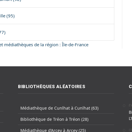
le (95)
77)
 et médiathèques de la région : Île-de-France
BIBLIOTHÈQUES ALÉATOIRES
C
E
Médiathèque de Cunlhat à Cunlhat (63)
B
L
Bibliothèque de Tréon à Tréon (28)
Médiathèque d’Arcey à Arcey (25)
C