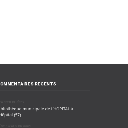
OMMENTAIRES RÉCENTS
dans
VA SCHERF
ibliothèque municipale de L’HOPITAL à
’Hôpital (57)
dans
ÉCILE NATTERO