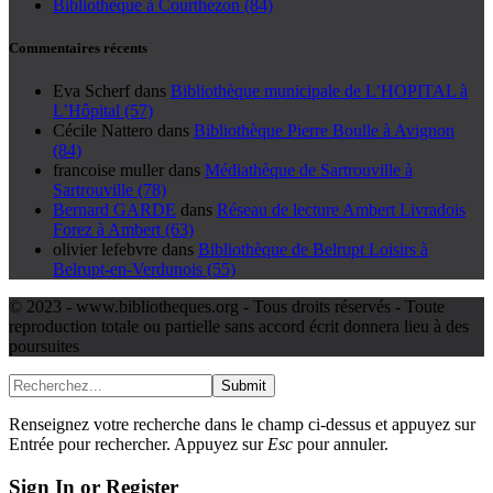
Bibliothèque à Courthézon (84)
Commentaires récents
Eva Scherf
dans
Bibliothèque municipale de L’HOPITAL à
L’Hôpital (57)
Cécile Nattero
dans
Bibliothèque Pierre Boulle à Avignon
(84)
francoise muller
dans
Médiathèque de Sartrouville à
Sartrouville (78)
Bernard GARDE
dans
Réseau de lecture Ambert Livradois
Forez à Ambert (63)
olivier lefebvre
dans
Bibliothèque de Belrupt Loisirs à
Belrupt-en-Verdunois (55)
© 2023 - www.bibliotheques.org - Tous droits réservés - Toute
reproduction totale ou partielle sans accord écrit donnera lieu à des
poursuites
Submit
Renseignez votre recherche dans le champ ci-dessus et appuyez sur
Entrée pour rechercher. Appuyez sur
Esc
pour annuler.
Sign In or Register