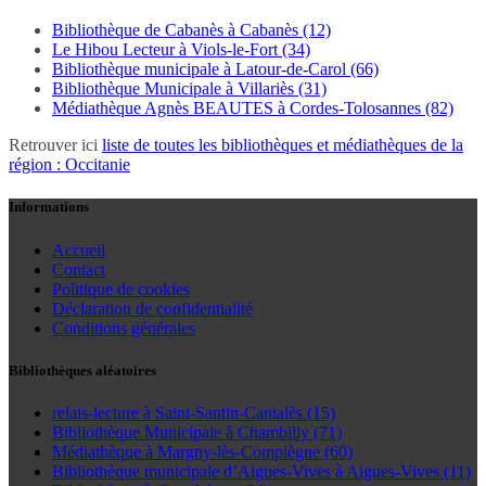
Bibliothèque de Cabanès à Cabanès (12)
Le Hibou Lecteur à Viols-le-Fort (34)
Bibliothèque municipale à Latour-de-Carol (66)
Bibliothèque Municipale à Villariès (31)
Médiathèque Agnès BEAUTES à Cordes-Tolosannes (82)
Retrouver ici
liste de toutes les bibliothèques et médiathèques de la
région : Occitanie
Informations
Accueil
Contact
Politique de cookies
Déclaration de confidentialité
Conditions générales
Bibliothèques aléatoires
relais-lecture à Saint-Santin-Cantalès (15)
Bibliothèque Municipale à Chambilly (71)
Médiathèque à Margny-lès-Compiègne (60)
Bibliothèque municipale d’Aigues-Vives à Aigues-Vives (11)