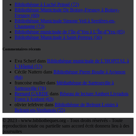
Bibliothèque à Luché-Pringé (72)
Bibliothèque Municipale De Boissy-Fresnoy à Boissy-
Fresnoy (60)
Bibliothèque Municipale Simone Veil à Serrières-en-
Chautagne (73)
Bibliothèque municipale de l’île-d’Yeu à L’Île-d’Yeu (85)
Bibliothèque Municipale à Saint-Perreux (56)
Commentaires récents
Eva Scherf
dans
Bibliothèque municipale de L’HOPITAL à
L’Hôpital (57)
Cécile Nattero
dans
Bibliothèque Pierre Boulle à Avignon
(84)
francoise muller
dans
Médiathèque de Sartrouville à
Sartrouville (78)
Bernard GARDE
dans
Réseau de lecture Ambert Livradois
Forez à Ambert (63)
olivier lefebvre
dans
Bibliothèque de Belrupt Loisirs à
Belrupt-en-Verdunois (55)
© 2023 - www.bibliotheques.org - Tous droits réservés - Toute
reproduction totale ou partielle sans accord écrit donnera lieu à des
poursuites