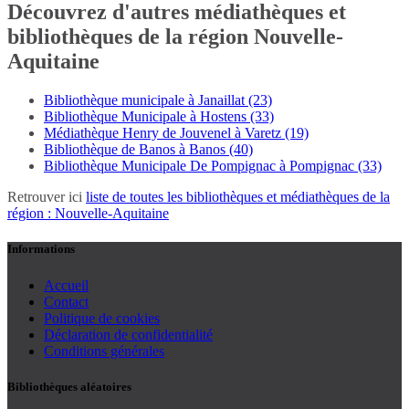
Découvrez d'autres médiathèques et
bibliothèques de la région Nouvelle-
Aquitaine
Bibliothèque municipale à Janaillat (23)
Bibliothèque Municipale à Hostens (33)
Médiathèque Henry de Jouvenel à Varetz (19)
Bibliothèque de Banos à Banos (40)
Bibliothèque Municipale De Pompignac à Pompignac (33)
Retrouver ici
liste de toutes les bibliothèques et médiathèques de la
région : Nouvelle-Aquitaine
Informations
Accueil
Contact
Politique de cookies
Déclaration de confidentialité
Conditions générales
Bibliothèques aléatoires