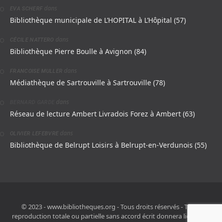
dans
EVA SCHERF
Bibliothèque municipale de L’HOPITAL à L’Hôpital (57)
dans
CÉCILE NATTERO
Bibliothèque Pierre Boulle à Avignon (84)
dans
FRANCOISE MULLER
Médiathèque de Sartrouville à Sartrouville (78)
dans
BERNARD GARDE
Réseau de lecture Ambert Livradois Forez à Ambert (63)
dans
OLIVIER LEFEBVRE
Bibliothèque de Belrupt Loisirs à Belrupt-en-Verdunois (55)
© 2023 - www.bibliotheques.org - Tous droits réservés - Toute
reproduction totale ou partielle sans accord écrit donnera lieu à des