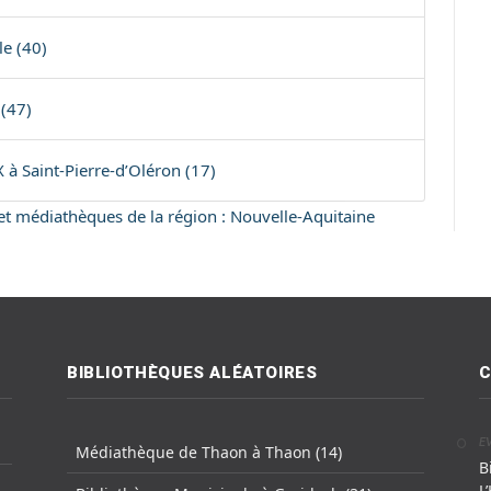
le (40)
 (47)
à Saint-Pierre-d’Oléron (17)
s et médiathèques de la région : Nouvelle-Aquitaine
BIBLIOTHÈQUES ALÉATOIRES
C
E
Médiathèque de Thaon à Thaon (14)
B
L