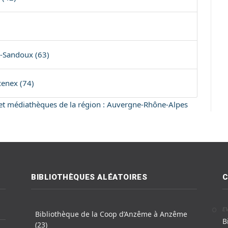
t-Sandoux (63)
enex (74)
s et médiathèques de la région : Auvergne-Rhône-Alpes
BIBLIOTHÈQUES ALÉATOIRES
C
E
Bibliothèque de la Coop d’Anzême à Anzême
B
(23)