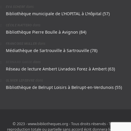
dans
EVA SCHERF
Bibliothèque municipale de L’HOPITAL à L’Hôpital (57)
dans
CÉCILE NATTERO
Bibliothèque Pierre Boulle à Avignon (84)
dans
FRANCOISE MULLER
Médiathèque de Sartrouville à Sartrouville (78)
dans
BERNARD GARDE
Réseau de lecture Ambert Livradois Forez à Ambert (63)
dans
OLIVIER LEFEBVRE
Bibliothèque de Belrupt Loisirs à Belrupt-en-Verdunois (55)
© 2023 - www.bibliotheques.org - Tous droits réservés - Toute
reproduction totale ou partielle sans accord écrit donnera lieu à des