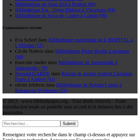
Médiathèque de Saint Eloi à Poitiers (86)
Bibliothèque Est – Denis Diderot à Vincennes (94)
Bibliothèque de Sclos de Contes à Contes (06)
Commentaires récents
Eva Scherf
dans
Bibliothèque municipale de L’HOPITAL à
L’Hôpital (57)
Cécile Nattero
dans
Bibliothèque Pierre Boulle à Avignon
(84)
francoise muller
dans
Médiathèque de Sartrouville à
Sartrouville (78)
Bernard GARDE
dans
Réseau de lecture Ambert Livradois
Forez à Ambert (63)
olivier lefebvre
dans
Bibliothèque de Belrupt Loisirs à
Belrupt-en-Verdunois (55)
© 2023 - www.bibliotheques.org - Tous droits réservés - Toute
reproduction totale ou partielle sans accord écrit donnera lieu à des
poursuites
Submit
Renseignez votre recherche dans le champ ci-dessus et appuyez sur