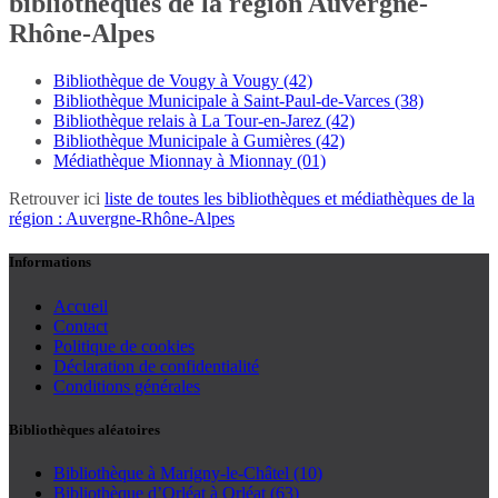
bibliothèques de la région Auvergne-
Rhône-Alpes
Bibliothèque de Vougy à Vougy (42)
Bibliothèque Municipale à Saint-Paul-de-Varces (38)
Bibliothèque relais à La Tour-en-Jarez (42)
Bibliothèque Municipale à Gumières (42)
Médiathèque Mionnay à Mionnay (01)
Retrouver ici
liste de toutes les bibliothèques et médiathèques de la
région : Auvergne-Rhône-Alpes
Informations
Accueil
Contact
Politique de cookies
Déclaration de confidentialité
Conditions générales
Bibliothèques aléatoires
Bibliothèque à Marigny-le-Châtel (10)
Bibliothèque d’Orléat à Orléat (63)