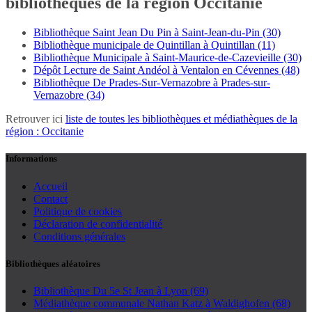
bibliothèques de la région Occitanie
Bibliothèque Saint Jean Du Pin à Saint-Jean-du-Pin (30)
Bibliothèque municipale de Quintillan à Quintillan (11)
Bibliothèque Municipale à Saint-Maurice-de-Cazevieille (30)
Dépôt Lecture de Saint Andéol à Ventalon en Cévennes (48)
Bibliothèque De Prades-Sur-Vernazobre à Prades-sur-
Vernazobre (34)
Retrouver ici
liste de toutes les bibliothèques et médiathèques de la
région : Occitanie
Informations
Accueil
Contact
Politique de cookies
Déclaration de confidentialité
Conditions générales
Bibliothèques aléatoires
Bibliothèque Du 5e St Jean à Lyon (69)
Médiathèque communale Nathan Katz à Waldighofen (68)