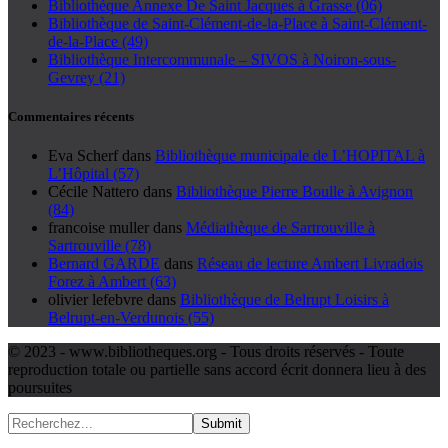
Bibliothèque Annexe De Saint Jacques à Grasse (06)
Bibliothèque de Saint-Clément-de-la-Place à Saint-Clément-
de-la-Place (49)
Bibliothèque Intercommunale – SIVOS à Noiron-sous-
Gevrey (21)
Commentaires récents
Eva Scherf
dans
Bibliothèque municipale de L’HOPITAL à
L’Hôpital (57)
Cécile Nattero
dans
Bibliothèque Pierre Boulle à Avignon
(84)
francoise muller
dans
Médiathèque de Sartrouville à
Sartrouville (78)
Bernard GARDE
dans
Réseau de lecture Ambert Livradois
Forez à Ambert (63)
olivier lefebvre
dans
Bibliothèque de Belrupt Loisirs à
Belrupt-en-Verdunois (55)
© 2023 - www.bibliotheques.org - Tous droits réservés - Toute
reproduction totale ou partielle sans accord écrit donnera lieu à des
poursuites
Submit