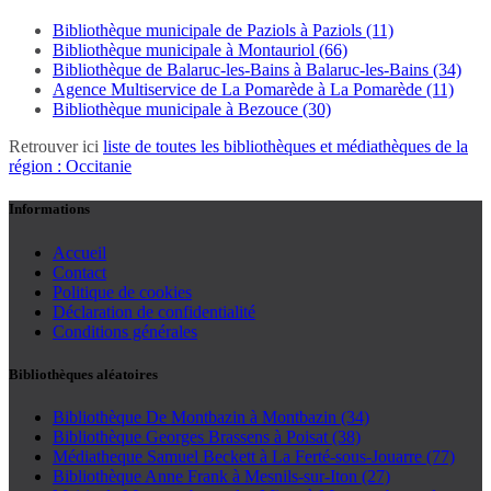
Bibliothèque municipale de Paziols à Paziols (11)
Bibliothèque municipale à Montauriol (66)
Bibliothèque de Balaruc-les-Bains à Balaruc-les-Bains (34)
Agence Multiservice de La Pomarède à La Pomarède (11)
Bibliothèque municipale à Bezouce (30)
Retrouver ici
liste de toutes les bibliothèques et médiathèques de la
région : Occitanie
Informations
Accueil
Contact
Politique de cookies
Déclaration de confidentialité
Conditions générales
Bibliothèques aléatoires
Bibliothèque De Montbazin à Montbazin (34)
Bibliothèque Georges Brassens à Poisat (38)
Médiatheque Samuel Beckett à La Ferté-sous-Jouarre (77)
Bibliothèque Anne Frank à Mesnils-sur-Iton (27)