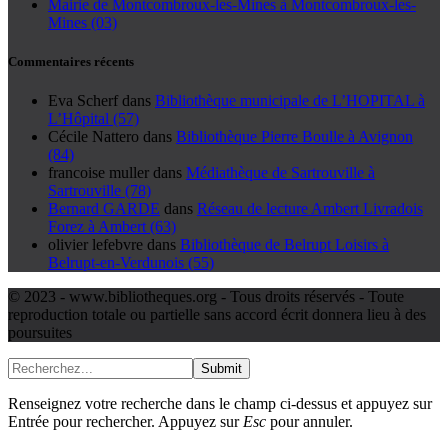
Mairie de Montcombroux-les-Mines à Montcombroux-les-
Mines (03)
Commentaires récents
Eva Scherf
dans
Bibliothèque municipale de L’HOPITAL à
L’Hôpital (57)
Cécile Nattero
dans
Bibliothèque Pierre Boulle à Avignon
(84)
francoise muller
dans
Médiathèque de Sartrouville à
Sartrouville (78)
Bernard GARDE
dans
Réseau de lecture Ambert Livradois
Forez à Ambert (63)
olivier lefebvre
dans
Bibliothèque de Belrupt Loisirs à
Belrupt-en-Verdunois (55)
© 2023 - www.bibliotheques.org - Tous droits réservés - Toute
reproduction totale ou partielle sans accord écrit donnera lieu à des
poursuites
Submit
Renseignez votre recherche dans le champ ci-dessus et appuyez sur
Entrée pour rechercher. Appuyez sur
Esc
pour annuler.