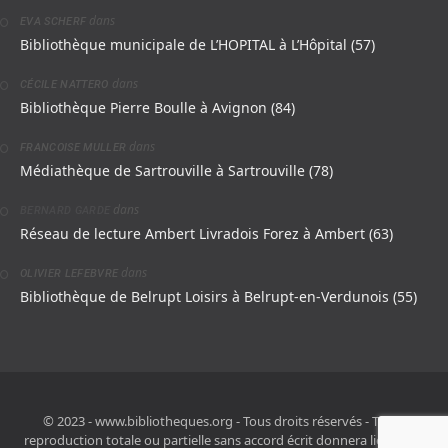
dans
EVA SCHERF
Bibliothèque municipale de L’HOPITAL à L’Hôpital (57)
dans
CÉCILE NATTERO
Bibliothèque Pierre Boulle à Avignon (84)
dans
FRANCOISE MULLER
Médiathèque de Sartrouville à Sartrouville (78)
dans
BERNARD GARDE
Réseau de lecture Ambert Livradois Forez à Ambert (63)
dans
OLIVIER LEFEBVRE
Bibliothèque de Belrupt Loisirs à Belrupt-en-Verdunois (55)
© 2023 - www.bibliotheques.org - Tous droits réservés - Toute
reproduction totale ou partielle sans accord écrit donnera lieu à des