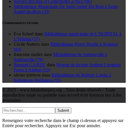
Service des Bus et Collectivites à Nice (06)
Bibliothèque Municipale De Saint André Du Bois à Saint-
André-du-Bois (33)
Commentaires récents
Eva Scherf
dans
Bibliothèque municipale de L’HOPITAL à
L’Hôpital (57)
Cécile Nattero
dans
Bibliothèque Pierre Boulle à Avignon
(84)
francoise muller
dans
Médiathèque de Sartrouville à
Sartrouville (78)
Bernard GARDE
dans
Réseau de lecture Ambert Livradois
Forez à Ambert (63)
olivier lefebvre
dans
Bibliothèque de Belrupt Loisirs à
Belrupt-en-Verdunois (55)
© 2023 - www.bibliotheques.org - Tous droits réservés - Toute
reproduction totale ou partielle sans accord écrit donnera lieu à des
poursuites
Submit
Renseignez votre recherche dans le champ ci-dessus et appuyez sur
Entrée pour rechercher. Appuyez sur
Esc
pour annuler.