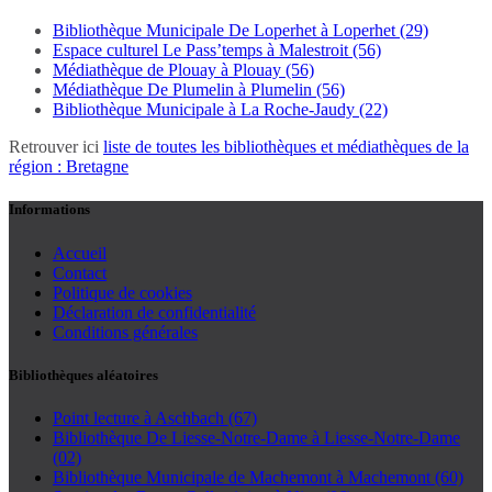
Bibliothèque Municipale De Loperhet à Loperhet (29)
Espace culturel Le Pass’temps à Malestroit (56)
Médiathèque de Plouay à Plouay (56)
Médiathèque De Plumelin à Plumelin (56)
Bibliothèque Municipale à La Roche-Jaudy (22)
Retrouver ici
liste de toutes les bibliothèques et médiathèques de la
région : Bretagne
Informations
Accueil
Contact
Politique de cookies
Déclaration de confidentialité
Conditions générales
Bibliothèques aléatoires
Point lecture à Aschbach (67)
Bibliothèque De Liesse-Notre-Dame à Liesse-Notre-Dame
(02)
Bibliothèque Municipale de Machemont à Machemont (60)