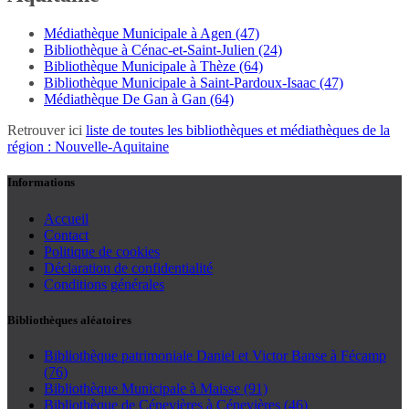
Médiathèque Municipale à Agen (47)
Bibliothèque à Cénac-et-Saint-Julien (24)
Bibliothèque Municipale à Thèze (64)
Bibliothèque Municipale à Saint-Pardoux-Isaac (47)
Médiathèque De Gan à Gan (64)
Retrouver ici
liste de toutes les bibliothèques et médiathèques de la
région : Nouvelle-Aquitaine
Informations
Accueil
Contact
Politique de cookies
Déclaration de confidentialité
Conditions générales
Bibliothèques aléatoires
Bibliothèque patrimoniale Daniel et Victor Banse à Fécamp
(76)
Bibliothèque Municipale à Maisse (91)
Bibliothèque de Cénevières à Cénevières (46)