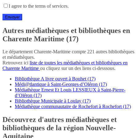
I agree to the terms of services.
Autres médiathèques et bibliothèques en
Charente Maritime (17)
Le département Charente-Maritime compte 221 autres bibliothèques
et médiathèques.
Retrouvez ici
liste de toutes les médiathèques et bibliothèques en
Charente Maritime
ou cliquez sur un des liens ci-desssous.
Bibliothèque A livre ouvert à Bouhet (17)
Médi@tlantique à Saint-Georges-d’Oléron (17)
Médiathèque Ernest Et Louis LESSIEUX à Saint-Pierre-
d’Oléron (17)
Bibliothèque Municipale à Loulay (17)
Médiathèque communautaire de Rochefort à Rochefort (17)
Découvrez d'autres médiathèques et
bibliothèques de la région Nouvelle-
Aquitaine