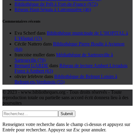
Bibliothèque de Prêt à Fort-de-France (972)
Réseau Haut-Ségala à Latronquière (46)
Commentaires récents
Eva Scherf
dans
Bibliothèque municipale de L’HOPITAL à
L’Hôpital (57)
Cécile Nattero
dans
Bibliothèque Pierre Boulle à Avignon
(84)
francoise muller
dans
Médiathèque de Sartrouville à
Sartrouville (78)
Bernard GARDE
dans
Réseau de lecture Ambert Livradois
Forez à Ambert (63)
olivier lefebvre
dans
Bibliothèque de Belrupt Loisirs à
Belrupt-en-Verdunois (55)
© 2023 - www.bibliotheques.org - Tous droits réservés - Toute
reproduction totale ou partielle sans accord écrit donnera lieu à des
poursuites
Submit
Renseignez votre recherche dans le champ ci-dessus et appuyez sur
Entrée pour rechercher. Appuyez sur
Esc
pour annuler.