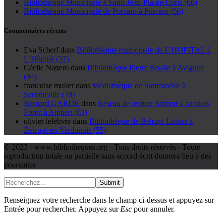
Bibliothèque Municipale à Saint-Jean-Pla-de-Corts (66)
Bibliothéque Municipale de Porcaro à Porcaro (56)
Commentaires récents
Eva Scherf
dans
Bibliothèque municipale de L’HOPITAL à
L’Hôpital (57)
Cécile Nattero
dans
Bibliothèque Pierre Boulle à Avignon
(84)
francoise muller
dans
Médiathèque de Sartrouville à
Sartrouville (78)
Bernard GARDE
dans
Réseau de lecture Ambert Livradois
Forez à Ambert (63)
olivier lefebvre
dans
Bibliothèque de Belrupt Loisirs à
Belrupt-en-Verdunois (55)
© 2023 - www.bibliotheques.org - Tous droits réservés - Toute
reproduction totale ou partielle sans accord écrit donnera lieu à des
poursuites
Submit
Renseignez votre recherche dans le champ ci-dessus et appuyez sur
Entrée pour rechercher. Appuyez sur
Esc
pour annuler.