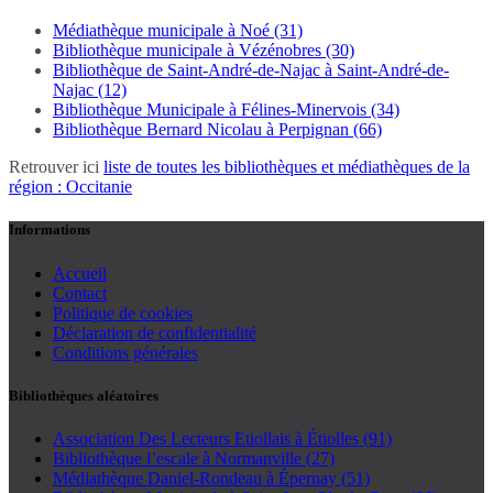
Médiathèque municipale à Noé (31)
Bibliothèque municipale à Vézénobres (30)
Bibliothèque de Saint-André-de-Najac à Saint-André-de-
Najac (12)
Bibliothèque Municipale à Félines-Minervois (34)
Bibliothèque Bernard Nicolau à Perpignan (66)
Retrouver ici
liste de toutes les bibliothèques et médiathèques de la
région : Occitanie
Informations
Accueil
Contact
Politique de cookies
Déclaration de confidentialité
Conditions générales
Bibliothèques aléatoires
Association Des Lecteurs Etiollais à Étiolles (91)
Bibliothèque l’escale à Normanville (27)
Médiathèque Daniel-Rondeau à Épernay (51)