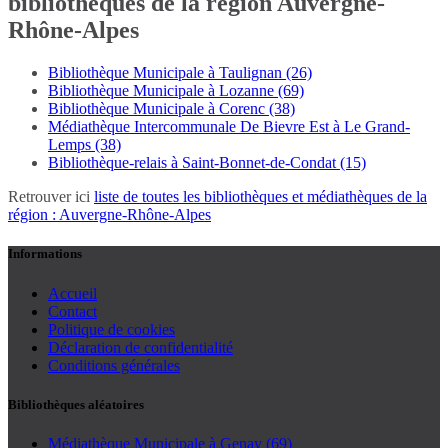
bibliothèques de la région Auvergne-
Rhône-Alpes
Bibliothèque Municipale à Taulignan (26)
Bibliothèque Municipale à Lozanne (69)
Bibliothèque Municipale à Corenc (38)
Médiathèque Intercommunale De Bievre Est à Le Grand-
Lemps (38)
Bibliothèque-relais à Saint-Bonnet-de-Condat (15)
Retrouver ici
liste de toutes les bibliothèques et médiathèques de la
région : Auvergne-Rhône-Alpes
Informations
Accueil
Contact
Politique de cookies
Déclaration de confidentialité
Conditions générales
Bibliothèques aléatoires
Médiathèque Municipale à Genay (69)