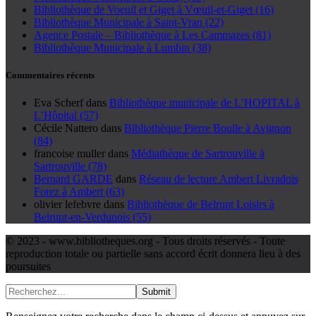
Bibliothèque de Voeuil et Giget à Vœuil-et-Giget (16)
Bibliothèque Municipale à Saint-Vran (22)
Agence Postale – Bibliothèque à Les Cammazes (81)
Bibliothèque Municipale à Lumbin (38)
Commentaires récents
Eva Scherf
dans
Bibliothèque municipale de L’HOPITAL à
L’Hôpital (57)
Cécile Nattero
dans
Bibliothèque Pierre Boulle à Avignon
(84)
francoise muller
dans
Médiathèque de Sartrouville à
Sartrouville (78)
Bernard GARDE
dans
Réseau de lecture Ambert Livradois
Forez à Ambert (63)
olivier lefebvre
dans
Bibliothèque de Belrupt Loisirs à
Belrupt-en-Verdunois (55)
© 2023 - www.bibliotheques.org - Tous droits réservés - Toute
reproduction totale ou partielle sans accord écrit donnera lieu à des
poursuites
Submit