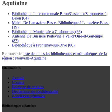
Aquitaine
Bibliothèque Intercommunale Biron/Castetner/Sarpourenx à
Biron (64)
Mairie De Lamaziere-Basse- Bibliothèque à Lamazière-Basse
(19)
Bibliothèque Municipale à Chabournay (86)
Antenne De Bussiere Poitevine à Val-d’Oire-et-Gartempe
(87)
Bibliothèque à Frontenay-sur-Dive (86)
Retrouver ici
liste de toutes les bibliothèques et médiathèques de la
région : Nouvelle-Aquitaine
Informations
Accueil
Contact
Politique de cookies
Déclaration de confidentialité
Conditions générales
Bibliothèques aléatoires