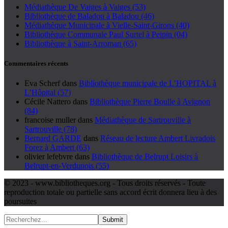
Médiathèque De Vaiges à Vaiges (53)
Bibliothèque de Baladou à Baladou (46)
Médiathèque Municipale à Vielle-Saint-Girons (40)
Bibliothèque Communale Paul Surtel à Peipin (04)
Bibliothèque à Saint-Arroman (65)
Commentaires récents
Eva Scherf
dans
Bibliothèque municipale de L’HOPITAL à
L’Hôpital (57)
Cécile Nattero
dans
Bibliothèque Pierre Boulle à Avignon
(84)
francoise muller
dans
Médiathèque de Sartrouville à
Sartrouville (78)
Bernard GARDE
dans
Réseau de lecture Ambert Livradois
Forez à Ambert (63)
olivier lefebvre
dans
Bibliothèque de Belrupt Loisirs à
Belrupt-en-Verdunois (55)
© 2023 - www.bibliotheques.org - Tous droits réservés - Toute
reproduction totale ou partielle sans accord écrit donnera lieu à des
poursuites
Submit