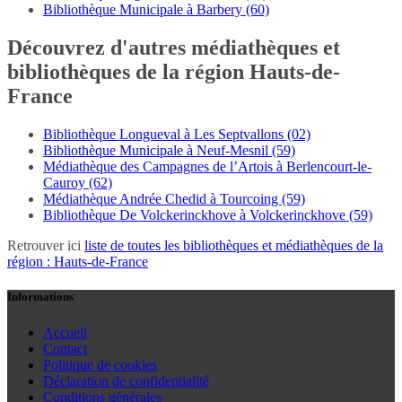
Bibliothèque Municipale à Barbery (60)
Découvrez d'autres médiathèques et
bibliothèques de la région Hauts-de-
France
Bibliothèque Longueval à Les Septvallons (02)
Bibliothèque Municipale à Neuf-Mesnil (59)
Médiathèque des Campagnes de l’Artois à Berlencourt-le-
Cauroy (62)
Médiathèque Andrée Chedid à Tourcoing (59)
Bibliothèque De Volckerinckhove à Volckerinckhove (59)
Retrouver ici
liste de toutes les bibliothèques et médiathèques de la
région : Hauts-de-France
Informations
Accueil
Contact
Politique de cookies
Déclaration de confidentialité
Conditions générales