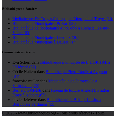
Bibliothèques aléatoires
Médiathèque De Troyes Champagne Metropole à Troyes (10)
Bibliothèque Municipale à Priziac (56)
Bibliothèque de Rochetaillée-sur-Saône à Rochetaillée-sur-
Saône (69)
Bibliothèque Municipale à Levroux (36)
Bibliothèque Municipale à Dausse (47)
Commentaires récents
Eva Scherf
dans
Bibliothèque municipale de L’HOPITAL à
L’Hôpital (57)
Cécile Nattero
dans
Bibliothèque Pierre Boulle à Avignon
(84)
francoise muller
dans
Médiathèque de Sartrouville à
Sartrouville (78)
Bernard GARDE
dans
Réseau de lecture Ambert Livradois
Forez à Ambert (63)
olivier lefebvre
dans
Bibliothèque de Belrupt Loisirs à
Belrupt-en-Verdunois (55)
© 2023 - www.bibliotheques.org - Tous droits réservés - Toute