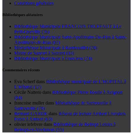
Conditions générales
Bibliothèques aléatoires
Bibliothèque Municipale FRANCOIS TRUFFAUT à Le
Petit-Quevilly (76)
Bibliothèque Municipale Saint-Apollinaire-De-Rias à Saint-
Apollinaire-de-Rias (07)
Médiathèque Municipale à Rambouillet (78)
Mairie de Sazeret à Sazeret (03)
Bibliothèque Municipale à Franclens (74)
Commentaires récents
Eva Scherf
dans
Bibliothèque municipale de L’HOPITAL à
L’Hôpital (57)
Cécile Nattero
dans
Bibliothèque Pierre Boulle à Avignon
(84)
francoise muller
dans
Médiathèque de Sartrouville à
Sartrouville (78)
Bernard GARDE
dans
Réseau de lecture Ambert Livradois
Forez à Ambert (63)
olivier lefebvre
dans
Bibliothèque de Belrupt Loisirs à
Belrupt-en-Verdunois (55)