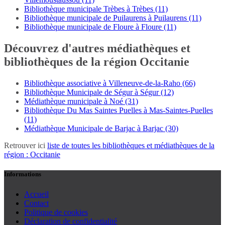
Bibliothèque municipale Trèbes à Trèbes (11)
Bibliothèque municipale de Puilaurens à Puilaurens (11)
Bibliothèque municipale de Floure à Floure (11)
Découvrez d'autres médiathèques et
bibliothèques de la région Occitanie
Bibliothèque associative à Villeneuve-de-la-Raho (66)
Bibliothèque Municipale de Ségur à Ségur (12)
Médiathèque municipale à Noé (31)
Bibliothèque Du Mas Saintes Puelles à Mas-Saintes-Puelles
(11)
Médiathèque Municipale de Barjac à Barjac (30)
Retrouver ici
liste de toutes les bibliothèques et médiathèques de la
région : Occitanie
Informations
Accueil
Contact
Politique de cookies
Déclaration de confidentialité