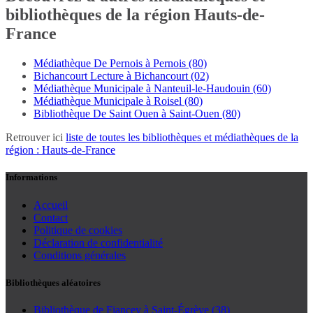
bibliothèques de la région Hauts-de-
France
Médiathèque De Pernois à Pernois (80)
Bichancourt Lecture à Bichancourt (02)
Médiathèque Municipale à Nanteuil-le-Haudouin (60)
Médiathèque Municipale à Roisel (80)
Bibliothèque De Saint Ouen à Saint-Ouen (80)
Retrouver ici
liste de toutes les bibliothèques et médiathèques de la
région : Hauts-de-France
Informations
Accueil
Contact
Politique de cookies
Déclaration de confidentialité
Conditions générales
Bibliothèques aléatoires
Bibliothèque de Fiancey à Saint-Égrève (38)