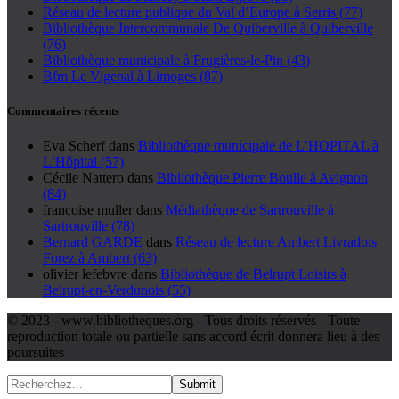
Réseau de lecture publique du Val d’Europe à Serris (77)
Bibliothèque Intercommunale De Quiberville à Quiberville
(76)
Bibliothèque municipale à Frugières-le-Pin (43)
Bfm Le Vigenal à Limoges (87)
Commentaires récents
Eva Scherf
dans
Bibliothèque municipale de L’HOPITAL à
L’Hôpital (57)
Cécile Nattero
dans
Bibliothèque Pierre Boulle à Avignon
(84)
francoise muller
dans
Médiathèque de Sartrouville à
Sartrouville (78)
Bernard GARDE
dans
Réseau de lecture Ambert Livradois
Forez à Ambert (63)
olivier lefebvre
dans
Bibliothèque de Belrupt Loisirs à
Belrupt-en-Verdunois (55)
© 2023 - www.bibliotheques.org - Tous droits réservés - Toute
reproduction totale ou partielle sans accord écrit donnera lieu à des
poursuites
Submit