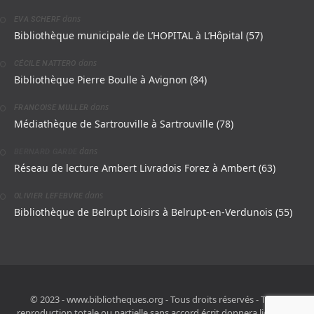
dans
EVA SCHERF
Bibliothèque municipale de L’HOPITAL à L’Hôpital (57)
dans
CÉCILE NATTERO
Bibliothèque Pierre Boulle à Avignon (84)
dans
FRANCOISE MULLER
Médiathèque de Sartrouville à Sartrouville (78)
dans
BERNARD GARDE
Réseau de lecture Ambert Livradois Forez à Ambert (63)
dans
OLIVIER LEFEBVRE
Bibliothèque de Belrupt Loisirs à Belrupt-en-Verdunois (55)
© 2023 - www.bibliotheques.org - Tous droits réservés - Toute
reproduction totale ou partielle sans accord écrit donnera lieu à des