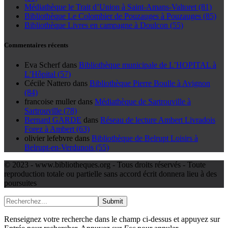
Médiathèque le Trait d’Union à Saint-Amans-Valtoret (81)
Bibliothèque Le Colombier de Pouzauges à Pouzauges (85)
Bibliothèque Livres en campagne à Doulcon (55)
Commentaires récents
Eva Scherf
dans
Bibliothèque municipale de L’HOPITAL à
L’Hôpital (57)
Cécile Nattero
dans
Bibliothèque Pierre Boulle à Avignon
(84)
francoise muller
dans
Médiathèque de Sartrouville à
Sartrouville (78)
Bernard GARDE
dans
Réseau de lecture Ambert Livradois
Forez à Ambert (63)
olivier lefebvre
dans
Bibliothèque de Belrupt Loisirs à
Belrupt-en-Verdunois (55)
© 2023 - www.bibliotheques.org - Tous droits réservés - Toute
reproduction totale ou partielle sans accord écrit donnera lieu à des
poursuites
Submit
Renseignez votre recherche dans le champ ci-dessus et appuyez sur