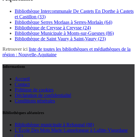
Bibliothèque Intercommunale De Castets En Dorthe à Castets
et Castillon (33)
Bibliothèque Serres Morlaas à Serres-Morlaàs (64)
Bibliothèque de Creysse à Creysse (24)
Bibliothèque Municipale à Monts-sur-Guesnes (86)
Bibliothèque de Saint Vaury à Saint-Vaury (23)
Retrouver ici
liste de toutes les bibliothèques et médiathèques de la
région : Nouvelle-Aquitaine
Informations
Accueil
Contact
Politique de cookies
Déclaration de confidentialité
Conditions générales
Bibliothèques aléatoires
Bibliothèque municipale à Rehaupal (88)
L’École Des Mots Marie Lannelongue à Lafitte-Vigordane
(31)