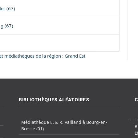
er (67)
g (67)
 et médiathèques de la région : Grand Est
BIBLIOTHÈQUES ALÉATOIRES
C
E
Médiathèque E. & R. Vailland à Bourg-en-
B
Bresse (01)
L