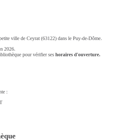
a petite ville de Ceyrat (63122) dans le Puy-de-Dôme.
en 2026.
liothèque pour vérifier ses
horaires d'ouverture.
te :
RT
thèque