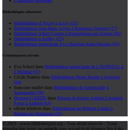
Conditions générales
Bibliothèques aléatoires
Médiathèque d’Arcey à Arcey (25)
Bibliothèque Jean-Marc Soyez à Boutenac-Touvent (17)
Bibliothèque Albert Camus à Roquebrune-sur-Argens (83)
Bibliothèque à Avilley (25)
Bibliothèque municipale à Le Bouchet-Saint-Nicolas (43)
Commentaires récents
Eva Scherf
dans
Bibliothèque municipale de L’HOPITAL à
L’Hôpital (57)
Cécile Nattero
dans
Bibliothèque Pierre Boulle à Avignon
(84)
francoise muller
dans
Médiathèque de Sartrouville à
Sartrouville (78)
Bernard GARDE
dans
Réseau de lecture Ambert Livradois
Forez à Ambert (63)
olivier lefebvre
dans
Bibliothèque de Belrupt Loisirs à
Belrupt-en-Verdunois (55)
© 2023 - www.bibliotheques.org - Tous droits réservés - Toute
reproduction totale ou partielle sans accord écrit donnera lieu à des