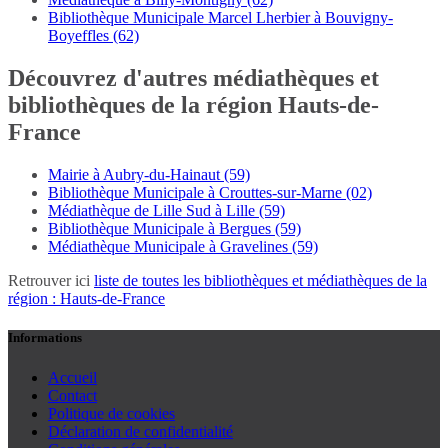
Bibliothèque Municipale Marcel Lherbier à Bouvigny-
Boyeffles (62)
Découvrez d'autres médiathèques et
bibliothèques de la région Hauts-de-
France
Mairie à Aubry-du-Hainaut (59)
Bibliothèque Municipale à Crouttes-sur-Marne (02)
Médiathèque de Lille Sud à Lille (59)
Bibliothèque Municipale à Bergues (59)
Médiathèque Municipale à Gravelines (59)
Retrouver ici
liste de toutes les bibliothèques et médiathèques de la
région : Hauts-de-France
Informations
Accueil
Contact
Politique de cookies
Déclaration de confidentialité