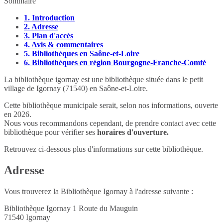
Sommaire
1.
Introduction
2.
Adresse
3.
Plan d'accès
4.
Avis & commentaires
5.
Bibliothèques en Saône-et-Loire
6.
Bibliothèques en région Bourgogne-Franche-Comté
La bibliothèque igornay est une bibliothèque située dans le petit
village de Igornay (71540) en Saône-et-Loire.
Cette bibliothèque municipale serait, selon nos informations, ouverte
en 2026.
Nous vous recommandons cependant, de prendre contact avec cette
bibliothèque pour vérifier ses
horaires d'ouverture.
Retrouvez ci-dessous plus d'informations sur cette bibliothèque.
Adresse
Vous trouverez la Bibliothèque Igornay à l'adresse suivante :
Bibliothèque Igornay 1 Route du Mauguin
71540
Igornay