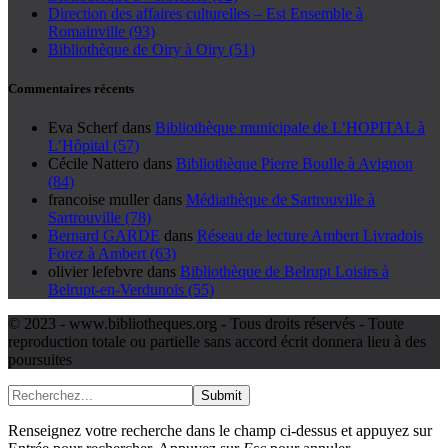
Direction des affaires culturelles – Est Ensemble à
Romainville (93)
Bibliothèque de Oiry à Oiry (51)
Commentaires récents
Eva Scherf
dans
Bibliothèque municipale de L’HOPITAL à
L’Hôpital (57)
Cécile Nattero
dans
Bibliothèque Pierre Boulle à Avignon
(84)
francoise muller
dans
Médiathèque de Sartrouville à
Sartrouville (78)
Bernard GARDE
dans
Réseau de lecture Ambert Livradois
Forez à Ambert (63)
olivier lefebvre
dans
Bibliothèque de Belrupt Loisirs à
Belrupt-en-Verdunois (55)
© 2023 - www.bibliotheques.org - Tous droits réservés - Toute
reproduction totale ou partielle sans accord écrit donnera lieu à des
poursuites
Submit
Renseignez votre recherche dans le champ ci-dessus et appuyez sur