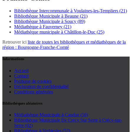
Bibliothèque Intercommunale à Voulaines-les-Templiers (21)
Bibliothèque Municipale à Beaune (21)
Bibliothèque Municipale à Soucy (89)
Médiathèque à Fauverney (21)
Médiathèque municipale à Châtillon-le-Duc (25)
Retrouver ici
liste de toutes les bibliothèques et médiathèques de la
région : Bourgogne-Franche-Comté
Informations
Accueil
Contact
Politique de cookies
Déclaration de confidentialité
Conditions générales
Bibliothèques aléatoires
Médiathèque Municipale à Caudan (56)
Bibliothèque Municipale De Crecy Sur Serre à Crécy-sur-
Serre (02)
Bibliothèque à Verbiesles (52)