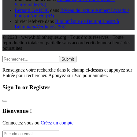
Sartrouville (78)
Bernard GARDE
dans
Réseau de lecture Ambert Livradois
Forez à Ambert (63)
olivier lefebvre
dans
Bibliothèque de Belrupt Loisirs à
Belrupt-en-Verdunois (55)
© 2023 - www.bibliotheques.org - Tous droits réservés - Toute
reproduction totale ou partielle sans accord écrit donnera lieu à des
poursuites
Submit
Renseignez votre recherche dans le champ ci-dessus et appuyez sur
Entrée pour rechercher. Appuyez sur
Esc
pour annuler.
Sign In or Register
Bienvenue !
Connectez vous ou
Créez un compte
.