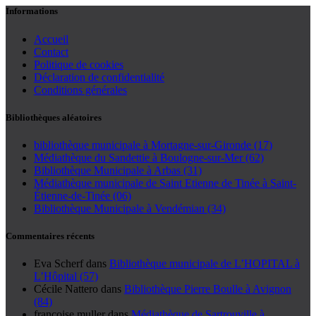
Informations
Accueil
Contact
Politique de cookies
Déclaration de confidentialité
Conditions générales
Bibliothèques aléatoires
bibliothèque municipale à Mortagne-sur-Gironde (17)
Médiathèque du Sandettie à Boulogne-sur-Mer (62)
Bibliothèque Municipale à Arbas (31)
Médiathèque municipale de Saint Etienne de Tinée à Saint-
Étienne-de-Tinée (06)
Bibliothèque Municipale à Vendémian (34)
Commentaires récents
Eva Scherf
dans
Bibliothèque municipale de L’HOPITAL à
L’Hôpital (57)
Cécile Nattero
dans
Bibliothèque Pierre Boulle à Avignon
(84)
francoise muller
dans
Médiathèque de Sartrouville à